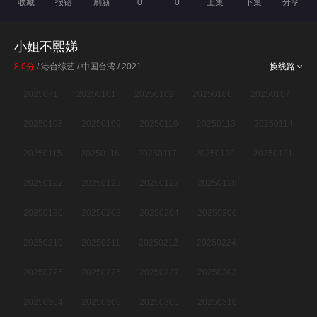
收藏
报错
刷新
0
0
上集
下集
分享
小姐不熙娣
8.0分
/ 港台综艺 / 中国台湾 / 2021
换线路
2025071
20250101
20250102
20250106
20250107
20250108
20250109
20250110
20250113
20250114
20250115
20250116
20250117
20250120
20250121
20250122
20250123
20250127
20250128
20250130
20250203
20250204
20250206
20250210
20250211
20250212
20250224
20250225
20250226
20250227
20250303
20250304
20250305
20250306
20250310