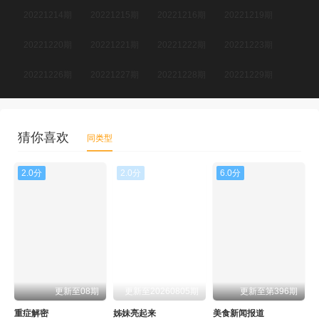
20221214期
20221215期
20221216期
20221219期
20221220期
20221221期
20221222期
20221223期
20221226期
20221227期
20221228期
20221229期
20221230期
20230102期
20230103期
20230104期
20230105期
20230106期
20230109期
20230110期
猜你喜欢
同类型
20230111期
20230112期
20230113期
20230116期
2.0分
2.0分
6.0分
20230117期
20230118期
20230119期
20230120期
20230123期
20230124期
20230125期
20230126期
20230127期
20230130期
20230131期
20230201期
20230202期
20230203期
20230206期
20230207期
更新至08期
更新至20260805期
更新至第396期
重症解密
姊妹亮起来
美食新闻报道
20230208期
20230209期
20230210期
20230213期