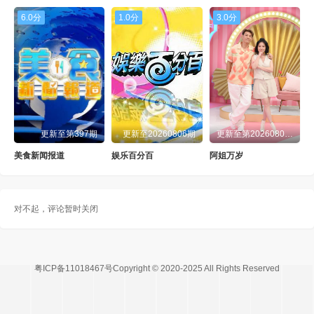
6.0分
1.0分
3.0分
20230213期
20230214期
20230215期
20230216期
20230217期
20230220期
20230221期
20230222期
20230223期
20230224期
20230227期
20230228期
20230301期
20230302期
20230303期
20230306期
更新至第397期
更新至20260806期
更新至第20260806期
20230307期
20230308期
20230309期
20230310期
美食新闻报道
娱乐百分百
阿姐万岁
20230313期
20230314期
20230315期
20230316期
20230320期
20230321期
20230322期
20230323期
对不起，评论暂时关闭
20230324期
20230327期
20230328期
20230329期
20230330期
20230331期
20230403期
20230405期
粤ICP备11018467号Copyright © 2020-2025 All Rights Reserved
20230406期
20230407期
20230410期
20230411期