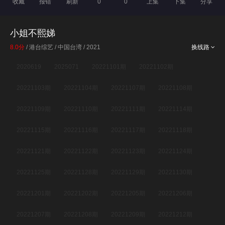
收藏
报错
刷新
0
0
上集
下集
分享
小姐不熙娣
8.0分
/ 港台综艺 / 中国台湾 / 2021
换线路
2020619
2025071
20221101期
20221102期
20221103期
20221104期
20221107期
20221108期
20221109期
20221110期
20221111期
20221114期
20221115期
20221116期
20221117期
20221118期
20221121期
20221122期
20221123期
20221124期
20221125期
20221128期
20221129期
20221130期
20221201期
20221202期
20221205期
20221206期
20221207期
20221208期
20221209期
20221212期