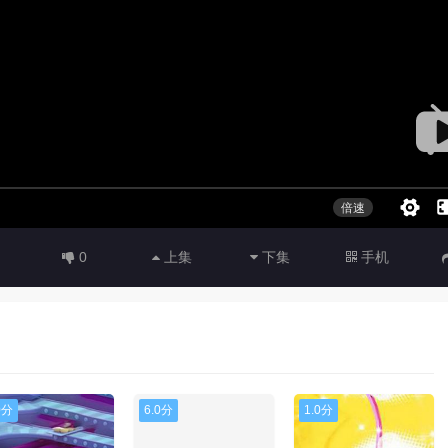
0
上集
下集
手机
0分
6.0分
1.0分