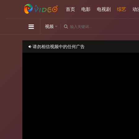
首页
电影
电视剧
综艺
动
视频
请勿相信视频中的任何广告
如播放卡顿，请切换播放源观看或刷新！
正在播放：小姐不熙娣-20240820