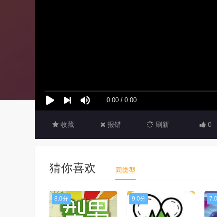
收藏
报错
刷新
0
猜你喜欢
同类型
8.0分
9.0分
7.