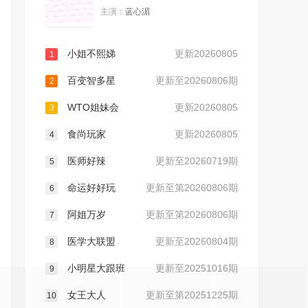
主演：
蓝心湄
20240923
20240924
小姐不熙娣
更新20260805
1
20240925
20240926
百变智多星
更新至20260806期
2
20240927
20240930
WTO姐妹会
更新20260805
3
食尚玩家
更新20260805
20241001
20241002
4
医师好辣
更新至20260719期
5
20241003
20241004
命运好好玩
更新至第20260806期
6
20241007
20241008
阿姐万岁
更新至第20260806期
7
医学大联盟
更新至20260804期
8
20241009
20241011
小明星大跟班
更新至20251016期
9
20241014
20241015
女王大人
更新至第20251225期
10