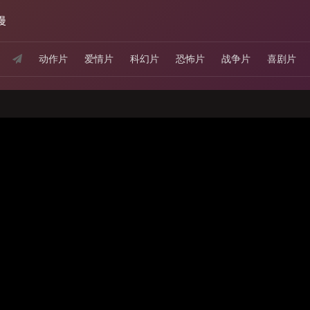
漫
动作片
爱情片
科幻片
恐怖片
战争片
喜剧片