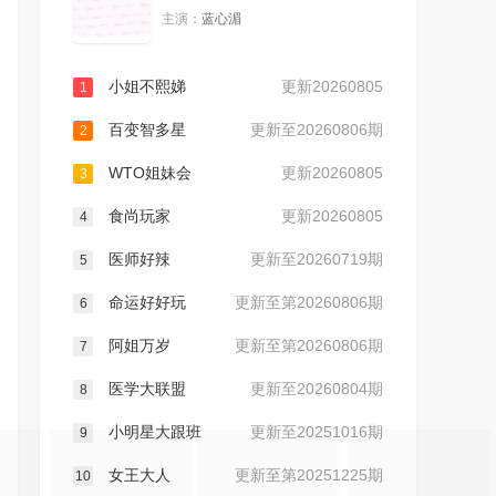
主演：
蓝心湄
20260413
20260414
小姐不熙娣
更新20260805
1
20260415
20260416
百变智多星
更新至20260806期
2
20260420
20260421
WTO姐妹会
更新20260805
3
食尚玩家
更新20260805
20260422
20260423
4
医师好辣
更新至20260719期
5
20260427
20260428
命运好好玩
更新至第20260806期
6
20260430
20260504
阿姐万岁
更新至第20260806期
7
医学大联盟
更新至20260804期
8
20260505
20260506
小明星大跟班
更新至20251016期
9
20260507
20260511
女王大人
更新至第20251225期
10