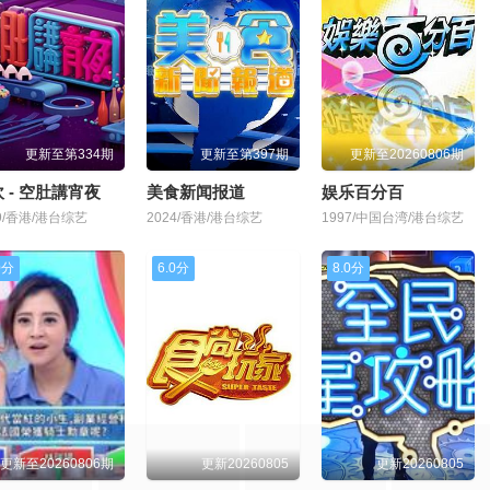
更新至第334期
更新至第397期
更新至20260806期
 - 空肚講宵夜
美食新闻报道
娱乐百分百
19/香港/港台综艺
2024/香港/港台综艺
1997/中国台湾/港台综艺
0分
6.0分
8.0分
更新至20260806期
更新20260805
更新20260805