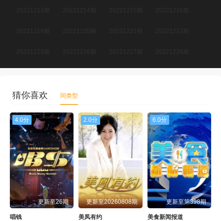
20221213期
20221214期
20221215期
20221216期
20221219期
20221220期
20221221期
20221222期
20221223期
20221226期
20221227期
20221228期
20221229期
20221230期
20230102期
20230103期
20230104期
20230105期
20230106期
20230109期
猜你喜欢
同类型
20230110期
20230111期
20230112期
20230113期
4.0分
2.0分
6.0分
20230116期
20230117期
20230118期
20230119期
20230120期
20230123期
20230124期
20230125期
20230126期
20230127期
20230130期
20230131期
20230201期
20230202期
20230203期
20230206期
更新至26期
更新至20260808期
更新至第398期
唱钱
美凤有约
美食新闻报道
20230207期
20230208期
20230209期
20230210期