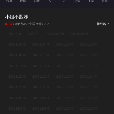
收藏
报错
刷新
0
0
上集
下集
分享
小姐不熙娣
8.0分
/ 港台综艺 / 中国台湾 / 2021
换线路
2020619
2025071
20221101期
20221102期
20221103期
20221104期
20221107期
20221108期
20221109期
20221110期
20221111期
20221114期
20221115期
20221116期
20221117期
20221118期
20221121期
20221122期
20221123期
20221124期
20221125期
20221128期
20221129期
20221130期
20221201期
20221202期
20221205期
20221206期
20221207期
20221208期
20221209期
20221212期