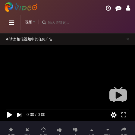
视频
请勿相信视频中的任何广告
如播放卡顿，请切换播放源观看或刷新！
正在播放：小姐不熙娣-20250619