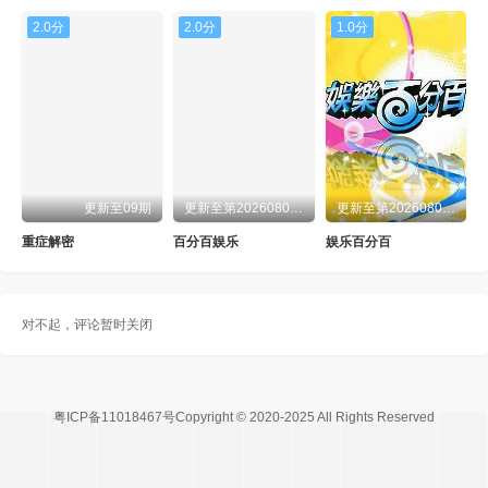
2.0分
2.0分
1.0分
20230213期
20230214期
20230215期
20230216期
20230217期
20230220期
20230221期
20230222期
20230223期
20230224期
20230227期
20230228期
20230301期
20230302期
20230303期
20230306期
更新至09期
更新至第20260806期
更新至第20260806期
20230307期
20230308期
20230309期
20230310期
重症解密
百分百娱乐
娱乐百分百
20230313期
20230314期
20230315期
20230316期
20230320期
20230321期
20230322期
20230323期
对不起，评论暂时关闭
20230324期
20230327期
20230328期
20230329期
20230330期
20230331期
20230403期
20230405期
粤ICP备11018467号Copyright © 2020-2025 All Rights Reserved
20230406期
20230407期
20230410期
20230411期