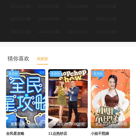
20221213期
20221214期
20221215期
20221216期
20221219期
20221220期
20221221期
20221222期
20221223期
20221226期
20221227期
20221228期
20221229期
20221230期
20230102期
20230103期
20230104期
20230105期
20230106期
20230109期
猜你喜欢
同类型
20230110期
20230111期
20230112期
20230113期
8.0分
4.0分
8.0分
20230116期
20230117期
20230118期
20230119期
20230120期
20230123期
20230124期
20230125期
20230126期
20230127期
20230130期
20230131期
20230201期
20230202期
20230203期
20230206期
更新至20260806期
更新至20260806期
更新至20260806期
全民星攻略
11点热吵店
小姐不熙娣
20230207期
20230208期
20230209期
20230210期