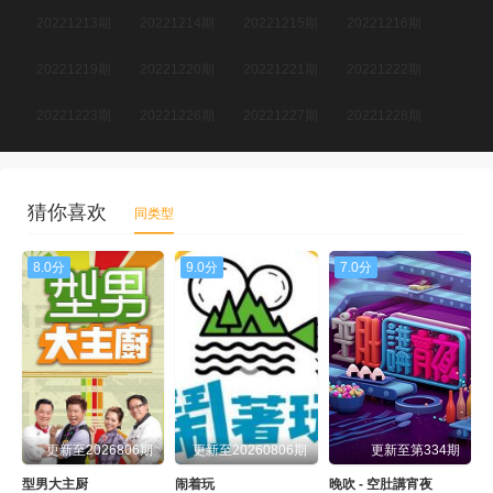
20221213期
20221214期
20221215期
20221216期
20221219期
20221220期
20221221期
20221222期
20221223期
20221226期
20221227期
20221228期
20221229期
20221230期
20230102期
20230103期
20230104期
20230105期
20230106期
20230109期
猜你喜欢
同类型
20230110期
20230111期
20230112期
20230113期
8.0分
9.0分
7.0分
20230116期
20230117期
20230118期
20230119期
20230120期
20230123期
20230124期
20230125期
20230126期
20230127期
20230130期
20230131期
20230201期
20230202期
20230203期
20230206期
更新至2026806期
更新至20260806期
更新至第334期
型男大主厨
闹着玩
晚吹 - 空肚講宵夜
20230207期
20230208期
20230209期
20230210期