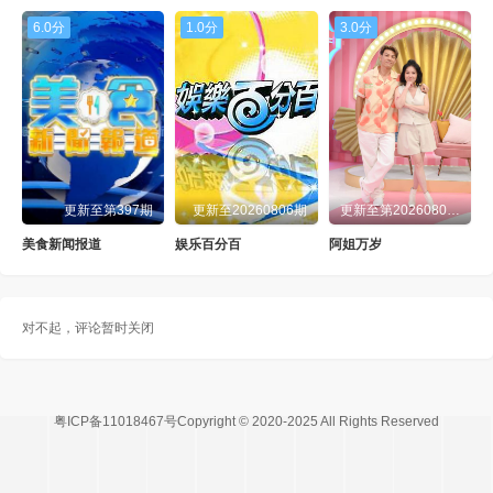
6.0分
1.0分
3.0分
20230213期
20230214期
20230215期
20230216期
20230217期
20230220期
20230221期
20230222期
20230223期
20230224期
20230227期
20230228期
20230301期
20230302期
20230303期
20230306期
更新至第397期
更新至20260806期
更新至第20260806期
20230307期
20230308期
20230309期
20230310期
美食新闻报道
娱乐百分百
阿姐万岁
20230313期
20230314期
20230315期
20230316期
20230320期
20230321期
20230322期
20230323期
对不起，评论暂时关闭
20230324期
20230327期
20230328期
20230329期
20230330期
20230331期
20230403期
20230405期
粤ICP备11018467号Copyright © 2020-2025 All Rights Reserved
20230406期
20230407期
20230410期
20230411期