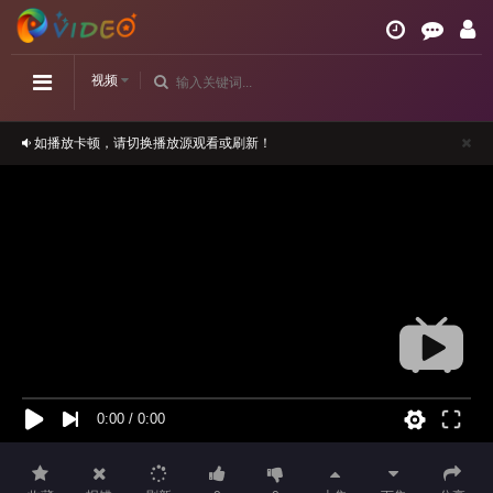
视频
如播放卡顿，请切换播放源观看或刷新！
正在播放：小姐不熙娣-20251007
请勿相信视频中的任何广告