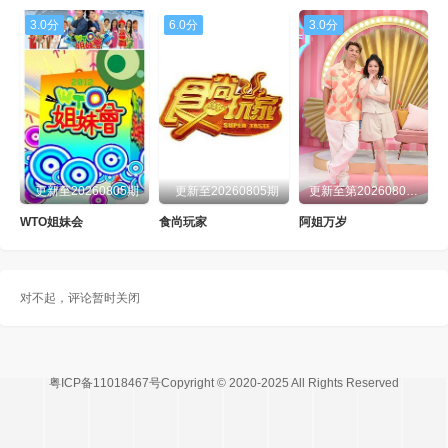
3.0分
6.0分
3.0分
20230213期
20230214期
20230215期
20230216期
20230217期
20230220期
20230221期
20230222期
20230223期
20230224期
20230227期
20230228期
20230301期
20230302期
20230303期
20230306期
更新至20260805期
更新至20260805期
更新至第20260805期
20230307期
20230308期
20230309期
20230310期
WTO姐妹会
食尚玩家
阿姐万岁
20230313期
20230314期
20230315期
20230316期
20230320期
20230321期
20230322期
20230323期
对不起，评论暂时关闭
20230324期
20230327期
20230328期
20230329期
20230330期
20230331期
20230403期
20230405期
粤ICP备11018467号Copyright © 2020-2025 All Rights Reserved
20230406期
20230407期
20230410期
20230411期