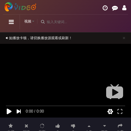
视频
如播放卡顿，请切换播放源观看或刷新！
正在播放：小姐不熙娣-20250312
请勿相信视频中的任何广告