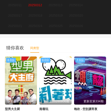
20250311
20250312
20250313
20250314
20250317
20250318
20250319
20250320
20250321
20250324
20250325
20250326
20250327
20250331
20250401
20250402
20250403
20250407
20250408
20250409
猜你喜欢
同类型
20250410
20250414
20250416
20250417
8.0分
9.0分
7.0分
20250421
20250422
20250423
20250424
20250428
20250429
20250430
20250501
20250505
20250506
20250507
20250508
20250512
20250513
20250514
20250515
更新至2026806期
更新至20260806期
更新至第334期
型男大主厨
闹着玩
晚吹 - 空肚講宵夜
20250519
20250520
20250522
20250526