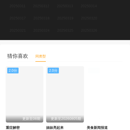
20250311
20250312
20250313
20250314
20250317
20250318
20250319
20250320
20250321
20250324
20250325
20250326
20250327
20250331
20250401
20250402
20250403
20250407
20250408
20250409
猜你喜欢
同类型
20250410
20250414
20250416
20250417
2.0分
2.0分
6.0分
20250421
20250422
20250423
20250424
20250428
20250429
20250430
20250501
20250505
20250506
20250507
20250508
20250512
20250513
20250514
20250515
更新至08期
更新至20260805期
更新至第396期
重症解密
姊妹亮起来
美食新闻报道
20250519
20250520
20250522
20250526