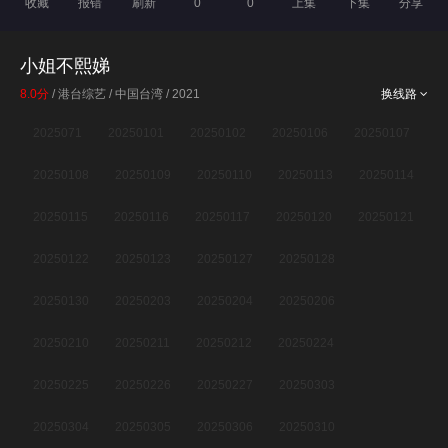
收藏
报错
刷新
0
0
上集
下集
分享
小姐不熙娣
8.0分
/ 港台综艺 / 中国台湾 / 2021
换线路
2025071
20250101
20250102
20250106
20250107
20250108
20250109
20250110
20250113
20250114
20250115
20250116
20250117
20250120
20250121
20250122
20250123
20250127
20250128
20250130
20250203
20250204
20250206
20250210
20250211
20250212
20250224
20250225
20250226
20250227
20250303
20250304
20250305
20250306
20250310