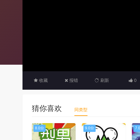
收藏
报错
刷新
0
猜你喜欢
同类型
8.0分
9.0分
7.