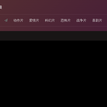
漫
动作片
爱情片
科幻片
恐怖片
战争片
喜剧片