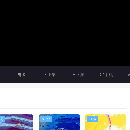
0
上集
下集
手机
0分
6.0分
1.0分