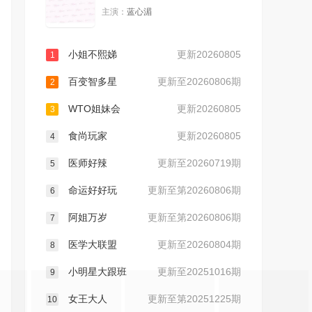
主演：
蓝心湄
20230105期
20230106期
小姐不熙娣
更新20260805
1
20230109期
20230110期
百变智多星
更新至20260806期
2
20230111期
20230112期
WTO姐妹会
更新20260805
3
食尚玩家
更新20260805
20230113期
20230116期
4
医师好辣
更新至20260719期
5
20230117期
20230118期
命运好好玩
更新至第20260806期
6
20230119期
20230120期
阿姐万岁
更新至第20260806期
7
医学大联盟
更新至20260804期
8
20230123期
20230124期
小明星大跟班
更新至20251016期
9
20230125期
20230126期
女王大人
更新至第20251225期
10