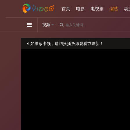
首页
电影
电视剧
综艺
动
视频
如播放卡顿，请切换播放源观看或刷新！
正在播放：小姐不熙娣-20221205期
请勿相信视频中的任何广告