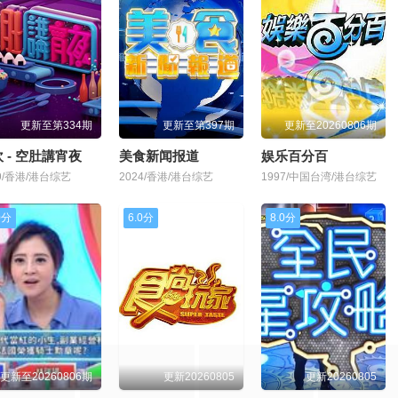
更新至第334期
更新至第397期
更新至20260806期
 - 空肚講宵夜
美食新闻报道
娱乐百分百
19/香港/港台综艺
2024/香港/港台综艺
1997/中国台湾/港台综艺
0分
6.0分
8.0分
更新至20260806期
更新20260805
更新20260805