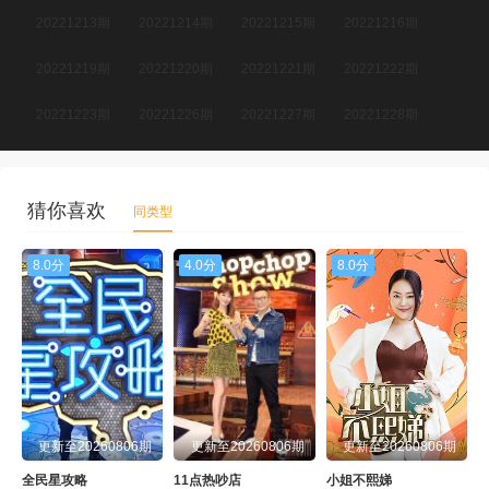
20221213期
20221214期
20221215期
20221216期
20221219期
20221220期
20221221期
20221222期
20221223期
20221226期
20221227期
20221228期
20221229期
20221230期
20230102期
20230103期
20230104期
20230105期
20230106期
20230109期
猜你喜欢
同类型
20230110期
20230111期
20230112期
20230113期
8.0分
4.0分
8.0分
20230116期
20230117期
20230118期
20230119期
20230120期
20230123期
20230124期
20230125期
20230126期
20230127期
20230130期
20230131期
20230201期
20230202期
20230203期
20230206期
更新至20260806期
更新至20260806期
更新至20260806期
全民星攻略
11点热吵店
小姐不熙娣
20230207期
20230208期
20230209期
20230210期