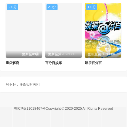
2.0分
2.0分
1.0分
20230213期
20230214期
20230215期
20230216期
20230217期
20230220期
20230221期
20230222期
20230223期
20230224期
20230227期
20230228期
20230301期
20230302期
20230303期
20230306期
更新至09期
更新至第20260806期
更新至第20260806期
20230307期
20230308期
20230309期
20230310期
重症解密
百分百娱乐
娱乐百分百
20230313期
20230314期
20230315期
20230316期
20230320期
20230321期
20230322期
20230323期
对不起，评论暂时关闭
20230324期
20230327期
20230328期
20230329期
20230330期
20230331期
20230403期
20230405期
粤ICP备11018467号Copyright © 2020-2025 All Rights Reserved
20230406期
20230407期
20230410期
20230411期