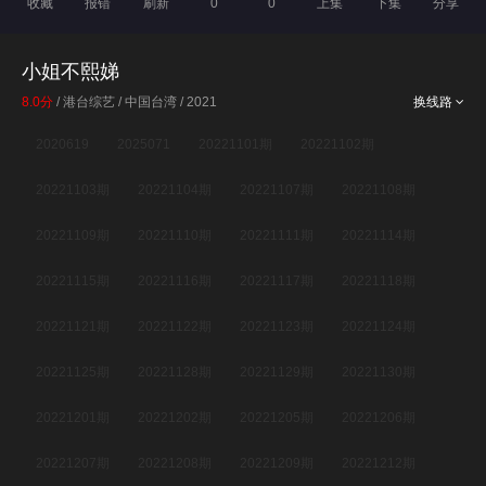
收藏
报错
刷新
0
0
上集
下集
分享
小姐不熙娣
8.0分
/ 港台综艺 / 中国台湾 / 2021
换线路
2020619
2025071
20221101期
20221102期
20221103期
20221104期
20221107期
20221108期
20221109期
20221110期
20221111期
20221114期
20221115期
20221116期
20221117期
20221118期
20221121期
20221122期
20221123期
20221124期
20221125期
20221128期
20221129期
20221130期
20221201期
20221202期
20221205期
20221206期
20221207期
20221208期
20221209期
20221212期