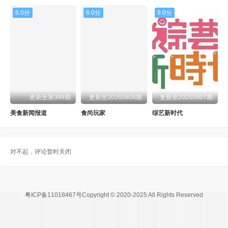
6.0分
6.0分
9.0分
20250527
20250528
20250529
20250602
20250603
20250605
20250610
20250611
20250612
20250616
20250617
20250618
20250619
20250623
20250624
20250625
更新至第399期
更新至20260808期
更新至20260807期
20250626
20250701
20250703
20250704
美食新闻报道
食尚玩家
综艺新时代
20250707
20250708
20250709
20250714
20250715
20250716
20250721
20250722
对不起，评论暂时关闭
20250723
20250724
20250728
20250729
20250730
20250731
20250804
20250805
粤ICP备11018467号Copyright © 2020-2025 All Rights Reserved
20250806
20250811
20250812
20250813