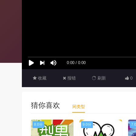
收藏
报错
刷新
0
猜你喜欢
同类型
8.0分
9.0分
7.