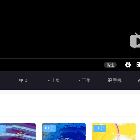
0
上集
下集
手机
0分
6.0分
1.0分