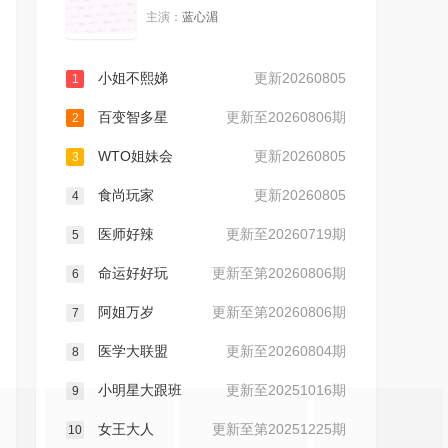
主演：
蓝心湄
20230626
20230627
小姐不熙娣
更新20260805
1
20230628
20230629
百变智多星
更新至20260806期
2
20230630
20230703
WTO姐妹会
更新20260805
3
食尚玩家
更新20260805
20230704
20230705
4
医师好辣
更新至20260719期
5
20230706
20230707
命运好好玩
更新至第20260806期
6
20230710
20230711
阿姐万岁
更新至第20260806期
7
医学大联盟
更新至20260804期
8
20230712
20230713
小明星大跟班
更新至20251016期
9
20230714
20230717
女王大人
更新至第20251225期
10