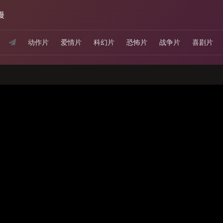
漫
动作片
爱情片
科幻片
恐怖片
战争片
喜剧片