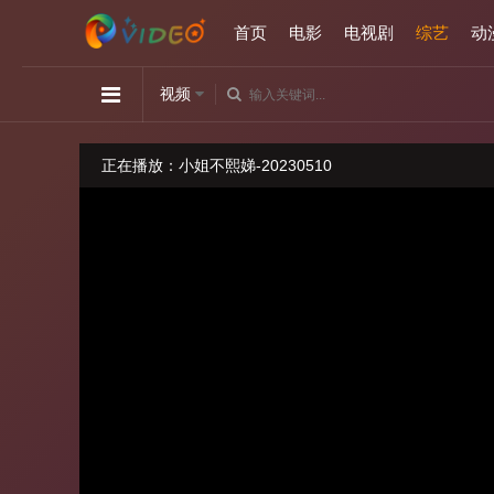
首页
电影
电视剧
综艺
动
视频
正在播放：小姐不熙娣-20230510
请勿相信视频中的任何广告
如播放卡顿，请切换播放源观看或刷新！