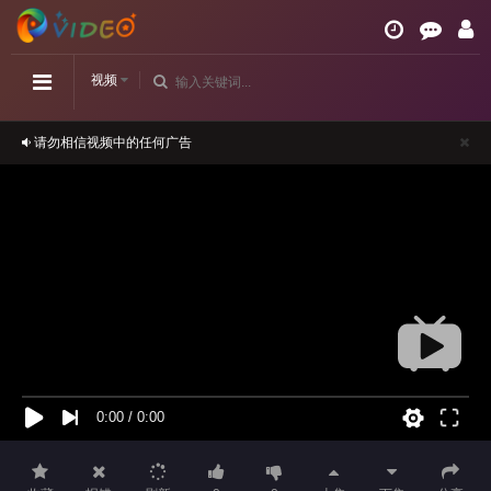
视频
请勿相信视频中的任何广告
如播放卡顿，请切换播放源观看或刷新！
正在播放：小姐不熙娣-20240424