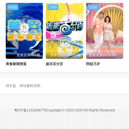
6.0分
1.0分
3.0分
20230213期
20230214期
20230215期
20230216期
20230217期
20230220期
20230221期
20230222期
20230223期
20230224期
20230227期
20230228期
20230301期
20230302期
20230303期
20230306期
更新至第397期
更新至20260806期
更新至第20260806期
20230307期
20230308期
20230309期
20230310期
美食新闻报道
娱乐百分百
阿姐万岁
20230313期
20230314期
20230315期
20230316期
20230320期
20230321期
20230322期
20230323期
对不起，评论暂时关闭
20230324期
20230327期
20230328期
20230329期
20230330期
20230331期
20230403期
20230405期
粤ICP备11018467号Copyright © 2020-2025 All Rights Reserved
20230406期
20230407期
20230410期
20230411期