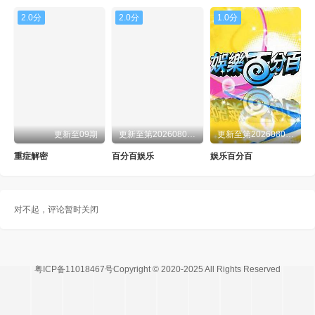
2.0分
2.0分
1.0分
20230214期
20230215期
20230216期
20230217期
20230220期
20230221期
20230222期
20230223期
20230224期
20230227期
20230228期
20230301期
20230302期
20230303期
20230306期
20230307期
更新至09期
更新至第20260806期
更新至第20260806期
20230308期
20230309期
20230310期
20230313期
重症解密
百分百娱乐
娱乐百分百
20230314期
20230315期
20230316期
20230320期
20230321期
20230322期
20230323期
20230324期
对不起，评论暂时关闭
20230327期
20230328期
20230329期
20230330期
20230331期
20230403期
20230405期
20230406期
粤ICP备11018467号Copyright © 2020-2025 All Rights Reserved
20230407期
20230410期
20230411期
20230412期