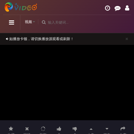
视频
如播放卡顿，请切换播放源观看或刷新！
正在播放：小姐不熙娣-20230607
请勿相信视频中的任何广告