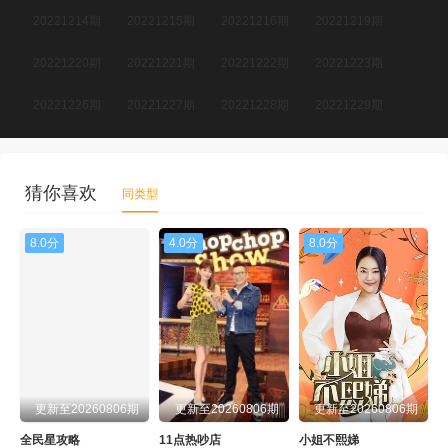
20221214期
20221215期
20221216期
20221219期
20221220期
20221221期
20221222期
20221223期
20221226期
20221227期
20221228期
20221229期
20221230期
20230102期
20230103期
20230104期
20230105期
20230106期
20230109期
20230110期
猜你喜欢
同类型
20230111期
20230112期
20230113期
20230116期
8.0分
4.0分
8.0分
20230117期
20230118期
20230119期
20230120期
20230123期
20230124期
20230125期
20230126期
20230127期
20230130期
20230131期
20230201期
20230202期
20230203期
20230206期
20230207期
更新至20260806期
更新至20260806期
更新至20260806期
全民星攻略
11点热吵店
小姐不熙娣
20230208期
20230209期
20230210期
20230213期