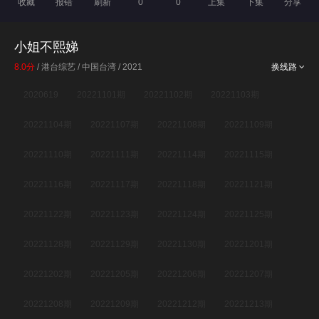
收藏
报错
刷新
0
0
上集
下集
分享
小姐不熙娣
8.0分
/ 港台综艺 / 中国台湾 / 2021
换线路
2020619
20221101期
20221102期
20221103期
20221104期
20221107期
20221108期
20221109期
20221110期
20221111期
20221114期
20221115期
20221116期
20221117期
20221118期
20221121期
20221122期
20221123期
20221124期
20221125期
20221128期
20221129期
20221130期
20221201期
20221202期
20221205期
20221206期
20221207期
20221208期
20221209期
20221212期
20221213期