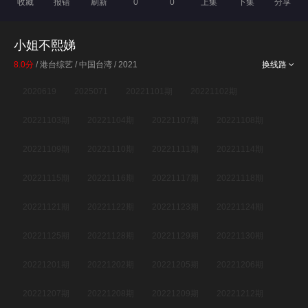
收藏
报错
刷新
0
0
上集
下集
分享
小姐不熙娣
8.0分
/ 港台综艺 / 中国台湾 / 2021
换线路
2020619
2025071
20221101期
20221102期
20221103期
20221104期
20221107期
20221108期
20221109期
20221110期
20221111期
20221114期
20221115期
20221116期
20221117期
20221118期
20221121期
20221122期
20221123期
20221124期
20221125期
20221128期
20221129期
20221130期
20221201期
20221202期
20221205期
20221206期
20221207期
20221208期
20221209期
20221212期