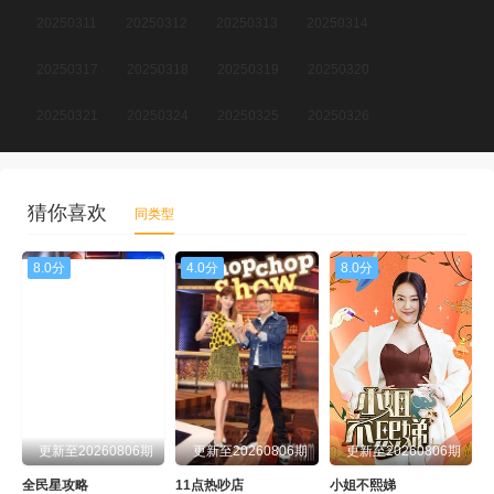
20250311
20250312
20250313
20250314
20250317
20250318
20250319
20250320
20250321
20250324
20250325
20250326
20250327
20250331
20250401
20250402
20250403
20250407
20250408
20250409
猜你喜欢
同类型
20250410
20250414
20250416
20250417
8.0分
4.0分
8.0分
20250421
20250422
20250423
20250424
20250428
20250429
20250430
20250501
20250505
20250506
20250507
20250508
20250512
20250513
20250514
20250515
更新至20260806期
更新至20260806期
更新至20260806期
全民星攻略
11点热吵店
小姐不熙娣
20250519
20250520
20250522
20250526