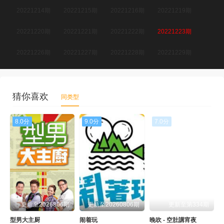
20221214期
20221215期
20221216期
20221219期
20221220期
20221221期
20221222期
20221223期
20221226期
20221227期
20221228期
20221229期
20221230期
20230102期
20230103期
20230104期
20230105期
20230106期
20230109期
20230110期
猜你喜欢
同类型
20230111期
20230112期
20230113期
20230116期
8.0分
9.0分
7.0分
20230117期
20230118期
20230119期
20230120期
20230123期
20230124期
20230125期
20230126期
20230127期
20230130期
20230131期
20230201期
20230202期
20230203期
20230206期
20230207期
更新至2026806期
更新至20260806期
更新至第334期
型男大主厨
闹着玩
晚吹 - 空肚講宵夜
20230208期
20230209期
20230210期
20230213期