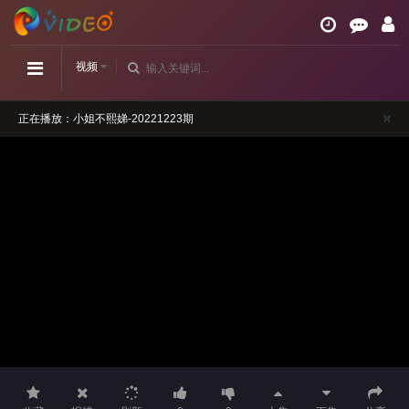
视频
正在播放：小姐不熙娣-20221223期
请勿相信视频中的任何广告
如播放卡顿，请切换播放源观看或刷新！