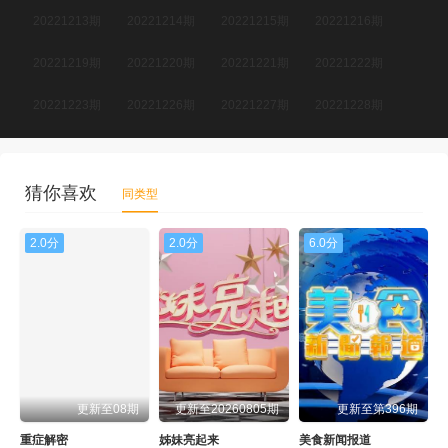
20221213期
20221214期
20221215期
20221216期
20221219期
20221220期
20221221期
20221222期
20221223期
20221226期
20221227期
20221228期
20221229期
20221230期
20230102期
20230103期
20230104期
20230105期
20230106期
20230109期
猜你喜欢
同类型
20230110期
20230111期
20230112期
20230113期
2.0分
2.0分
6.0分
20230116期
20230117期
20230118期
20230119期
20230120期
20230123期
20230124期
20230125期
20230126期
20230127期
20230130期
20230131期
20230201期
20230202期
20230203期
20230206期
更新至08期
更新至20260805期
更新至第396期
重症解密
姊妹亮起来
美食新闻报道
20230207期
20230208期
20230209期
20230210期