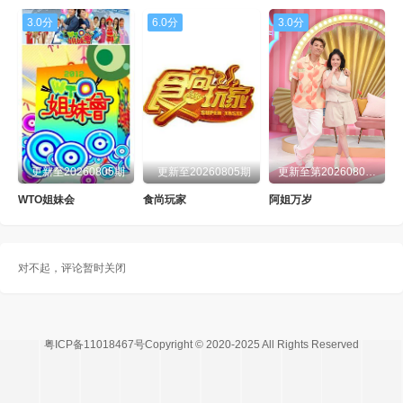
3.0分
6.0分
3.0分
20230213期
20230214期
20230215期
20230216期
20230217期
20230220期
20230221期
20230222期
20230223期
20230224期
20230227期
20230228期
20230301期
20230302期
20230303期
20230306期
更新至20260805期
更新至20260805期
更新至第20260805期
20230307期
20230308期
20230309期
20230310期
WTO姐妹会
食尚玩家
阿姐万岁
20230313期
20230314期
20230315期
20230316期
20230320期
20230321期
20230322期
20230323期
对不起，评论暂时关闭
20230324期
20230327期
20230328期
20230329期
20230330期
20230331期
20230403期
20230405期
粤ICP备11018467号Copyright © 2020-2025 All Rights Reserved
20230406期
20230407期
20230410期
20230411期