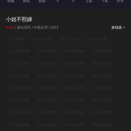
收藏
报错
刷新
0
0
上集
下集
分享
小姐不熙娣
8.0分
/ 港台综艺 / 中国台湾 / 2021
换线路
2020619
20221101期
20221102期
20221103期
20221104期
20221107期
20221108期
20221109期
20221110期
20221111期
20221114期
20221115期
20221116期
20221117期
20221118期
20221121期
20221122期
20221123期
20221124期
20221125期
20221128期
20221129期
20221130期
20221201期
20221202期
20221205期
20221206期
20221207期
20221208期
20221209期
20221212期
20221213期