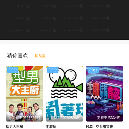
20221213期
20221214期
20221215期
20221216期
20221219期
20221220期
20221221期
20221222期
20221223期
20221226期
20221227期
20221228期
20221229期
20221230期
20230102期
20230103期
20230104期
20230105期
20230106期
20230109期
猜你喜欢
同类型
20230110期
20230111期
20230112期
20230113期
8.0分
9.0分
7.0分
20230116期
20230117期
20230118期
20230119期
20230120期
20230123期
20230124期
20230125期
20230126期
20230127期
20230130期
20230131期
20230201期
20230202期
20230203期
20230206期
更新至2026806期
更新至20260806期
更新至第334期
型男大主厨
闹着玩
晚吹 - 空肚講宵夜
20230207期
20230208期
20230209期
20230210期