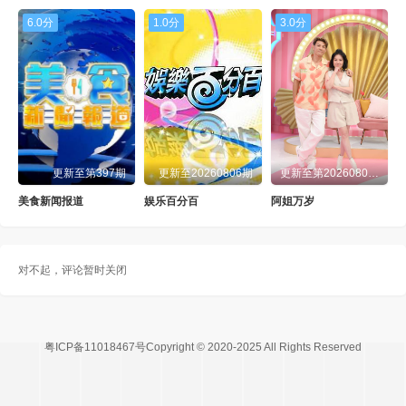
6.0分
1.0分
3.0分
20230213期
20230214期
20230215期
20230216期
20230217期
20230220期
20230221期
20230222期
20230223期
20230224期
20230227期
20230228期
20230301期
20230302期
20230303期
20230306期
更新至第397期
更新至20260806期
更新至第20260806期
20230307期
20230308期
20230309期
20230310期
美食新闻报道
娱乐百分百
阿姐万岁
20230313期
20230314期
20230315期
20230316期
20230320期
20230321期
20230322期
20230323期
对不起，评论暂时关闭
20230324期
20230327期
20230328期
20230329期
20230330期
20230331期
20230403期
20230405期
粤ICP备11018467号Copyright © 2020-2025 All Rights Reserved
20230406期
20230407期
20230410期
20230411期