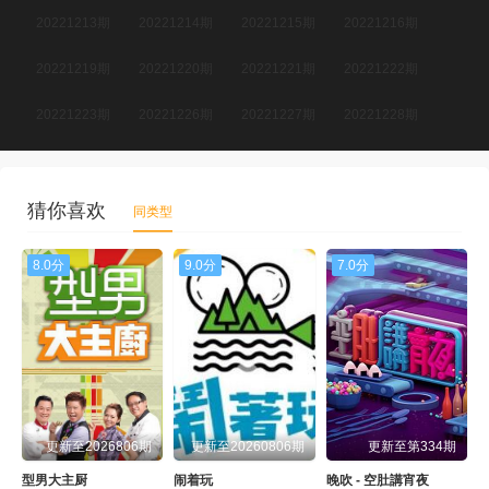
20221213期
20221214期
20221215期
20221216期
20221219期
20221220期
20221221期
20221222期
20221223期
20221226期
20221227期
20221228期
20221229期
20221230期
20230102期
20230103期
20230104期
20230105期
20230106期
20230109期
猜你喜欢
同类型
20230110期
20230111期
20230112期
20230113期
8.0分
9.0分
7.0分
20230116期
20230117期
20230118期
20230119期
20230120期
20230123期
20230124期
20230125期
20230126期
20230127期
20230130期
20230131期
20230201期
20230202期
20230203期
20230206期
更新至2026806期
更新至20260806期
更新至第334期
型男大主厨
闹着玩
晚吹 - 空肚講宵夜
20230207期
20230208期
20230209期
20230210期