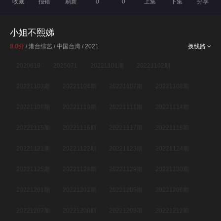
收藏
报错
刷新
0
0
上集
下集
分享
小姐不熙娣
8.0分
/ 港台综艺 / 中国台湾 / 2021
换线路
2020619
2025071
20221101期
20221102期
20221103期
20221104期
20221107期
20221108期
20221109期
20221110期
20221111期
20221114期
20221115期
20221116期
20221117期
20221118期
20221121期
20221122期
20221123期
20221124期
20221125期
20221128期
20221129期
20221130期
20221201期
20221202期
20221205期
20221206期
20221207期
20221208期
20221209期
20221212期