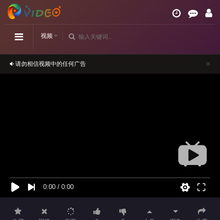
视频
请勿相信视频中的任何广告
如播放卡顿，请切换播放源观看或刷新！
正在播放：小姐不熙娣-20250304