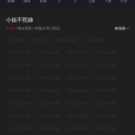
收藏
报错
刷新
0
0
上集
下集
分享
小姐不熙娣
8.0分
/ 港台综艺 / 中国台湾 / 2021
换线路
2020619
2025071
20221101期
20221102期
20221103期
20221104期
20221107期
20221108期
20221109期
20221110期
20221111期
20221114期
20221115期
20221116期
20221117期
20221118期
20221121期
20221122期
20221123期
20221124期
20221125期
20221128期
20221129期
20221130期
20221201期
20221202期
20221205期
20221206期
20221207期
20221208期
20221209期
20221212期