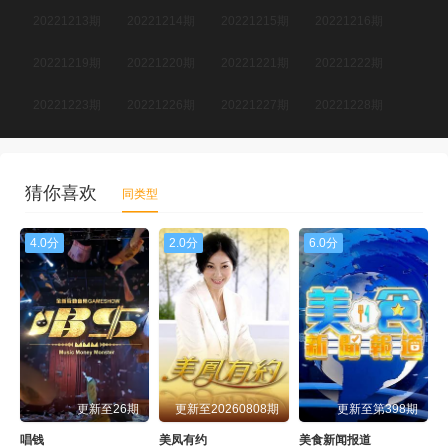
20221213期
20221214期
20221215期
20221216期
20221219期
20221220期
20221221期
20221222期
20221223期
20221226期
20221227期
20221228期
20221229期
20221230期
20230102期
20230103期
20230104期
20230105期
20230106期
20230109期
猜你喜欢
同类型
20230110期
20230111期
20230112期
20230113期
4.0分
2.0分
6.0分
20230116期
20230117期
20230118期
20230119期
20230120期
20230123期
20230124期
20230125期
20230126期
20230127期
20230130期
20230131期
20230201期
20230202期
20230203期
20230206期
更新至26期
更新至20260808期
更新至第398期
唱钱
美凤有约
美食新闻报道
20230207期
20230208期
20230209期
20230210期